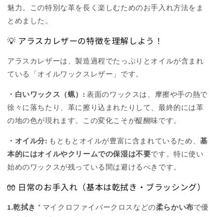
魅力。この特別な革を長く楽しむためのお手入れ方法をま
とめました。
💡 アラスカレザーの特徴を理解しよう！
アラスカレザーは、製造過程でたっぷりとオイルが含まれ
ている「オイルワックスレザー」です。
・白いワックス（蝋）:
表面のワックスは、摩擦や手の熱で
徐々に落ちたり、革に擦り込まれたりして、最終的には革
の地の色が現れます。この変化こそが醍醐味です。
・オイル分:
もともとオイルが豊富に含まれているため、
基
本的にはオイルやクリームでの保湿は不要
です。特に使い
始めのワックスが残っている間は避けるべきです。
🧤 日常のお手入れ（基本は乾拭き・ブラッシング）
1.乾拭き
* マイクロファイバークロスなどの
柔らかい布
で優