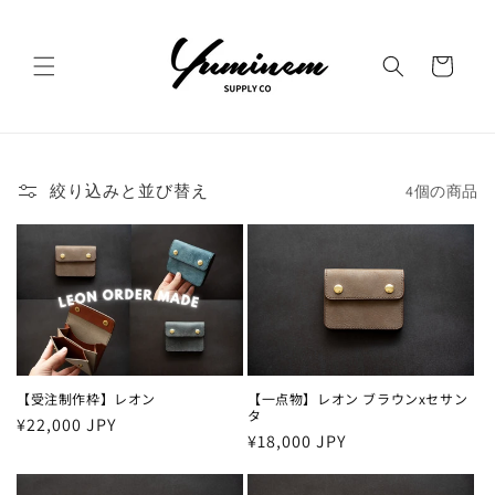
コンテ
ンツに
カ
進む
ー
ト
絞り込みと並び替え
4個の商品
【受注制作枠】レオン
【一点物】レオン ブラウンxセサン
タ
通
¥22,000 JPY
通
¥18,000 JPY
常
常
価
価