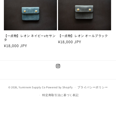
格
格
【一点物】レオン ネイビーxセサン
【一点物】レオン オールブラック
タ
通
¥18,000 JPY
通
¥18,000 JPY
常
常
価
価
格
格
Instagram
© 2026,
Yuminem Supply Co
Powered by Shopify
プライバシーポリシー
特定商取引法に基づく表記