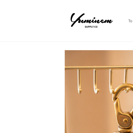
コンテ
ンツに
進む
To
商品情
報にス
キップ