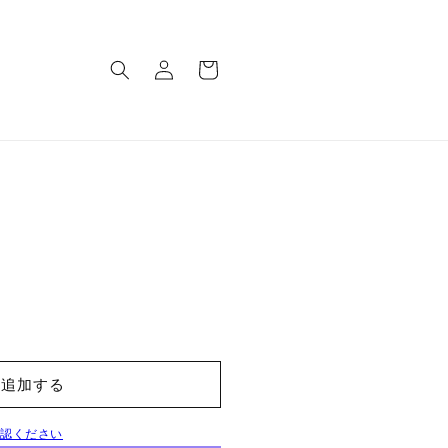
ロ
カ
グ
ー
イ
ト
ン
に追加する
確認ください