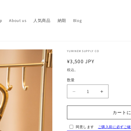
p
About us
人気商品
納期
Blog
YUMINEM SUPPLY CO
通
¥3,500 JPY
常
税込。
価
数量
格
【一
【一
点
点
物】
物】
カート
真
真
鍮
鍮
同意します
ご購入前に必ずご
カ
カ