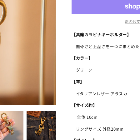
ラ
ラ
ビ
ビ
ナ
ナ
別のお
キ
キ
【真鍮カラビナキーホルダー】
ー
ー
ホ
ホ
無骨さと上品さを一つにまとめた”
ル
ル
【カラー】
ダ
ダ
ー
ー
グリーン
グ
グ
リ
リ
【革】
ー
ー
イタリアンレザー アラスカ
ン
ン
の
の
【サイズ約】
数
数
全体 10cm
量
量
を
を
リングサイズ 外径20mm
減
増