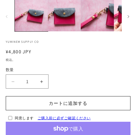
ー
ダ
ル
で
メ
デ
ィ
ア
YUMINEM SUPPLY CO
(1)
(2
を
通
¥4,800 JPY
開
常
く
税込。
価
数量
格
【一
【一
点
点
物】
物】
カートに追加する
ス
ス
ト
ト
同意します
ご購入前に必ずご確認ください
ラ
ラ
ッ
ッ