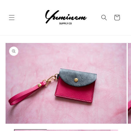
コンテ
ンツに
カ
進む
ー
ト
商品情
報にス
キップ
モ