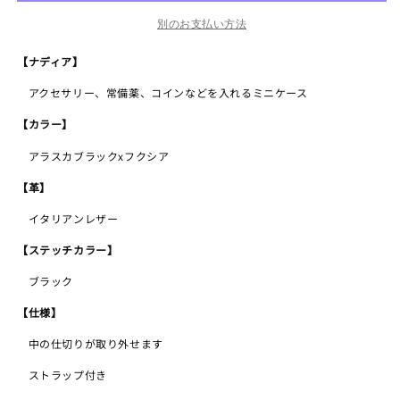
プ
プ
付
付
別のお支払い方法
き
き
【ナディア】
ナ
ナ
デ
デ
アクセサリー、常備薬、コインなどを入れるミニケース
ィ
ィ
【カラー】
ア
ア
ブ
ブ
アラスカブラックxフクシア
ラ
ラ
【革】
ッ
ッ
ク
ク
イタリアンレザー
x
x
【ステッチカラー】
ピ
ピ
ン
ン
ブラック
ク
ク
【仕様】
の
の
数
数
中の仕切りが取り外せます
量
量
ストラップ付き
を
を