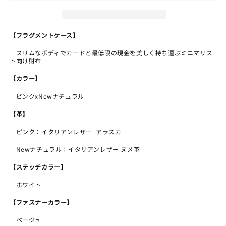
ン
ン
ト
ト
ケ
ケ
【フラグメントケース】
ー
ー
ス
ス
スリムなボディでカードと最低限の現金を美しく持ち運ぶミニマリス
ト向け財布
ピ
ピ
ン
ン
【カラー】
ク
ク
ピンクxNewナチュラル
x
x
ナ
ナ
【革】
チ
チ
ピンク：イタリアンレザー アラスカ
ュ
ュ
ラ
ラ
Newナチュラル：イタリアンレザー ヌメ革
ル
ル
【ステッチカラー】
の
の
数
数
ホワイト
量
量
【ファスナーカラー】
を
を
減
増
ベージュ