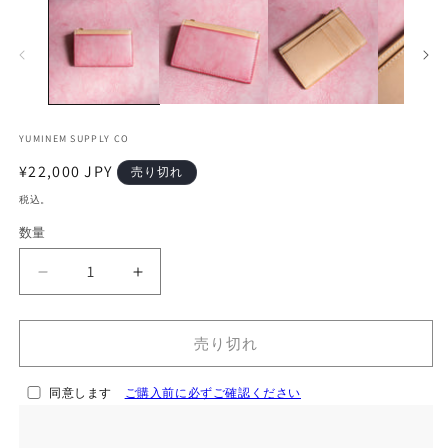
ー
ダ
ル
で
メ
デ
ィ
ア
YUMINEM SUPPLY CO
(1)
(2
を
通
¥22,000 JPY
売り切れ
開
常
く
税込。
価
数量
格
【一
【一
点
点
物】
物】
売り切れ
フ
フ
ラ
ラ
同意します
ご購入前に必ずご確認ください
グ
グ
メ
メ