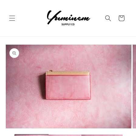
コンテ
ンツに
カ
進む
ー
ト
商品情
報にス
キップ
モ