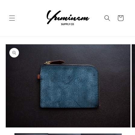
コンテ
ンツに
カ
進む
ー
ト
商品情
報にス
キップ
モ