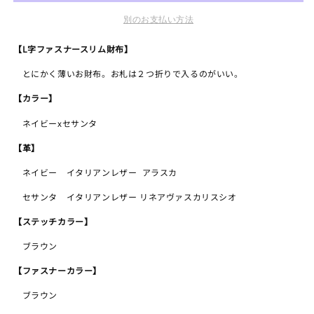
ナ
ナ
別のお支払い方法
ー
ー
【L字ファスナースリム財布】
ス
ス
リ
リ
とにかく薄いお財布。お札は２つ折りで入るのがいい。
ム
ム
【カラー】
財
財
布
布
ネイビーxセサンタ
ネ
ネ
【革】
イ
イ
ビ
ビ
ネイビー イタリアンレザー アラスカ
ー
ー
セサンタ イタリアンレザー リネアヴァスカリスシオ
の
の
数
数
【ステッチカラー】
量
量
ブラウン
を
を
減
増
【ファスナーカラー】
ら
や
ブラウン
す
す