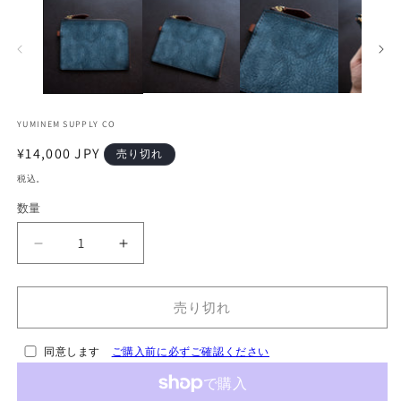
ー
ダ
ル
で
メ
デ
ィ
ア
YUMINEM SUPPLY CO
(1)
(2
を
通
¥14,000 JPY
売り切れ
開
常
く
税込。
価
数量
格
【一
【一
点
点
物】
物】
売り切れ
L
L
字
字
同意します
ご購入前に必ずご確認ください
フ
フ
ァ
ァ
ス
ス